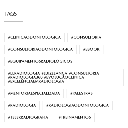
TAGS
#clinicaodontologica
#consultoria
#consultoriaodontológica
#ebook
#equipamentosradiológicos
#llradiologia #luizelanca #consultoria
#radiologia360 #evoluçãoclínica
#excelênciaemradiologia
#mentoriaespecializada
#palestras
#radiologia
#radiologiaodontológica
#telerradiografia
#treinamentos