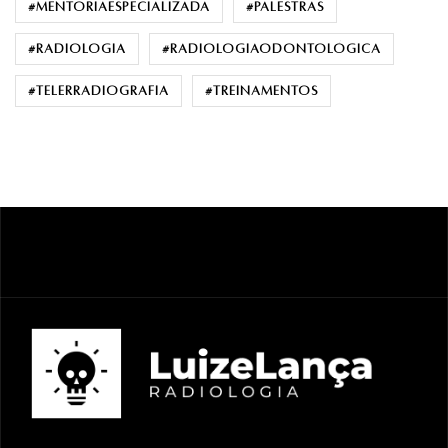
#mentoriaespecializada
#palestras
#radiologia
#radiologiaodontológica
#telerradiografia
#treinamentos