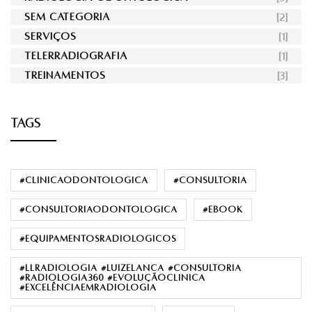
SEM CATEGORIA
[2]
SERVIÇOS
[1]
TELERRADIOGRAFIA
[1]
TREINAMENTOS
[3]
TAGS
#clinicaodontologica
#consultoria
#consultoriaodontológica
#ebook
#equipamentosradiológicos
#llradiologia #luizelanca #consultoria
#radiologia360 #evoluçãoclínica
#excelênciaemradiologia